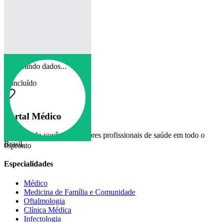
Verificando dados...
Concluído
Portal Médico
Conectando você aos melhores profissionais de saúde em todo o
Brasil.
0
s
pronto
Especialidades
Médico
Medicina de Família e Comunidade
Oftalmologia
Clínica Médica
Infectologia