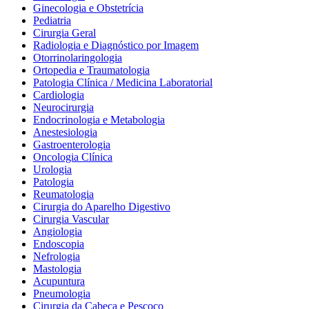
Ginecologia e Obstetrícia
Pediatria
Cirurgia Geral
Radiologia e Diagnóstico por Imagem
Otorrinolaringologia
Ortopedia e Traumatologia
Patologia Clínica / Medicina Laboratorial
Cardiologia
Neurocirurgia
Endocrinologia e Metabologia
Anestesiologia
Gastroenterologia
Oncologia Clínica
Urologia
Patologia
Reumatologia
Cirurgia do Aparelho Digestivo
Cirurgia Vascular
Angiologia
Endoscopia
Nefrologia
Mastologia
Acupuntura
Pneumologia
Cirurgia da Cabeça e Pescoço