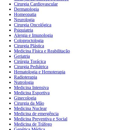
Cirurgia Cardiovascular
Dermatologia
Homeopatia
Neurologia
Cirurgia Oncológica
Psiquiatria
Alergia e Imunologia
Coloproctologia
Cirurgia Plástica
Medicina Física e Reabilitação
Geriatria
Cirúrgia Torácica
Cirurgia Pediátrica
Hematologia e Hemoterapia
Radioterapia
Nutrologia
Medicina Intensiva
Medicina Esportiva
Ginecologia
Cirurgia da Mão
Medicina Nuclear
Medicina de emergência
Medicina Preventiva e Social
Medicina de Tráfego
Genética Médica