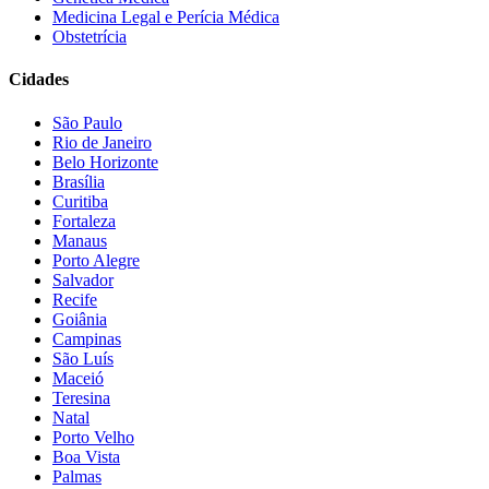
Medicina Legal e Perícia Médica
Obstetrícia
Cidades
São Paulo
Rio de Janeiro
Belo Horizonte
Brasília
Curitiba
Fortaleza
Manaus
Porto Alegre
Salvador
Recife
Goiânia
Campinas
São Luís
Maceió
Teresina
Natal
Porto Velho
Boa Vista
Palmas