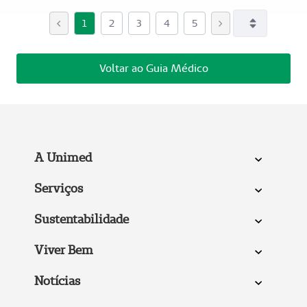
1
2
3
4
5
Voltar ao Guia Médico
A Unimed
Serviços
Sustentabilidade
Viver Bem
Notícias