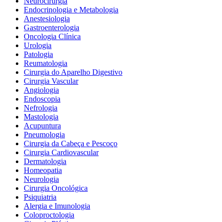
Neurocirurgia
Endocrinologia e Metabologia
Anestesiologia
Gastroenterologia
Oncologia Clínica
Urologia
Patologia
Reumatologia
Cirurgia do Aparelho Digestivo
Cirurgia Vascular
Angiologia
Endoscopia
Nefrologia
Mastologia
Acupuntura
Pneumologia
Cirurgia da Cabeça e Pescoço
Cirurgia Cardiovascular
Dermatologia
Homeopatia
Neurologia
Cirurgia Oncológica
Psiquiatria
Alergia e Imunologia
Coloproctologia