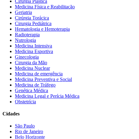
Cirurgia Plástica
Medicina Física e Reabilitação
Geriatria
Cirúrgia Torácica
Cirurgia Pediátrica
Hematologia e Hemoterapia
Radioterapia
Nutrologia
Medicina Intensiva
Medicina Esportiva
Ginecologia
Cirurgia da Mão
Medicina Nuclear
Medicina de emergência
Medicina Preventiva e Social
Medicina de Tráfego
Genética Médica
Medicina Legal e Perícia Médica
Obstetrícia
Cidades
São Paulo
Rio de Janeiro
Belo Horizonte