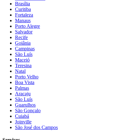
Brasília
Curitiba
Fortaleza
Manaus
Porto Alegre
Salvador
Recife
Goiânia
Campinas
São Luís
Maceió
Teresina
Natal
Porto Velho
Boa Vista
Palmas
Aracaju
São Luís
Guarulhos
São Gonçalo
Cuiabá
Joinville
São José dos Campos
Serviços