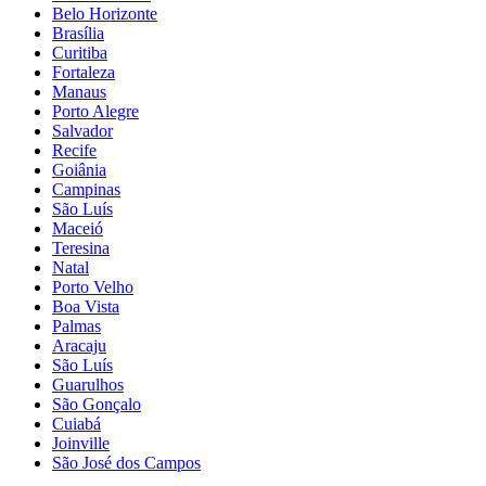
Belo Horizonte
Brasília
Curitiba
Fortaleza
Manaus
Porto Alegre
Salvador
Recife
Goiânia
Campinas
São Luís
Maceió
Teresina
Natal
Porto Velho
Boa Vista
Palmas
Aracaju
São Luís
Guarulhos
São Gonçalo
Cuiabá
Joinville
São José dos Campos