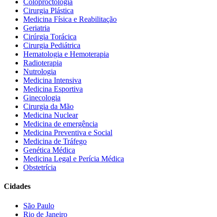
Coloproctologia
Cirurgia Plástica
Medicina Física e Reabilitação
Geriatria
Cirúrgia Torácica
Cirurgia Pediátrica
Hematologia e Hemoterapia
Radioterapia
Nutrologia
Medicina Intensiva
Medicina Esportiva
Ginecologia
Cirurgia da Mão
Medicina Nuclear
Medicina de emergência
Medicina Preventiva e Social
Medicina de Tráfego
Genética Médica
Medicina Legal e Perícia Médica
Obstetrícia
Cidades
São Paulo
Rio de Janeiro