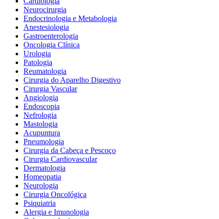
Cardiologia
Neurocirurgia
Endocrinologia e Metabologia
Anestesiologia
Gastroenterologia
Oncologia Clínica
Urologia
Patologia
Reumatologia
Cirurgia do Aparelho Digestivo
Cirurgia Vascular
Angiologia
Endoscopia
Nefrologia
Mastologia
Acupuntura
Pneumologia
Cirurgia da Cabeça e Pescoço
Cirurgia Cardiovascular
Dermatologia
Homeopatia
Neurologia
Cirurgia Oncológica
Psiquiatria
Alergia e Imunologia