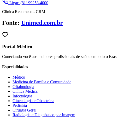
Ligar: (81) 99253-4000
Clinica Recomeco - CRM
Fonte:
Unimed.com.br
Portal Médico
Conectando você aos melhores profissionais de saúde em todo o Brasi
Especialidades
Médico
Medicina de Família e Comunidade
Oftalmologia
Clínica Médica
Infectologia
Ginecologia e Obstetrícia
Pediatria
Cirurgia Geral
Radiologia e Diagnóstico por Imagem