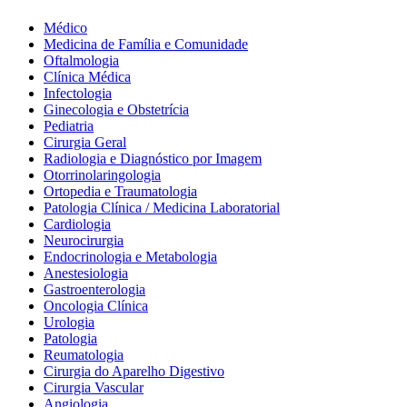
Médico
Medicina de Família e Comunidade
Oftalmologia
Clínica Médica
Infectologia
Ginecologia e Obstetrícia
Pediatria
Cirurgia Geral
Radiologia e Diagnóstico por Imagem
Otorrinolaringologia
Ortopedia e Traumatologia
Patologia Clínica / Medicina Laboratorial
Cardiologia
Neurocirurgia
Endocrinologia e Metabologia
Anestesiologia
Gastroenterologia
Oncologia Clínica
Urologia
Patologia
Reumatologia
Cirurgia do Aparelho Digestivo
Cirurgia Vascular
Angiologia