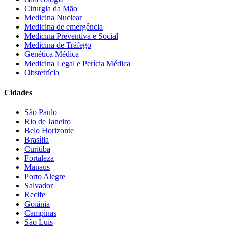
Cirurgia da Mão
Medicina Nuclear
Medicina de emergência
Medicina Preventiva e Social
Medicina de Tráfego
Genética Médica
Medicina Legal e Perícia Médica
Obstetrícia
Cidades
São Paulo
Rio de Janeiro
Belo Horizonte
Brasília
Curitiba
Fortaleza
Manaus
Porto Alegre
Salvador
Recife
Goiânia
Campinas
São Luís