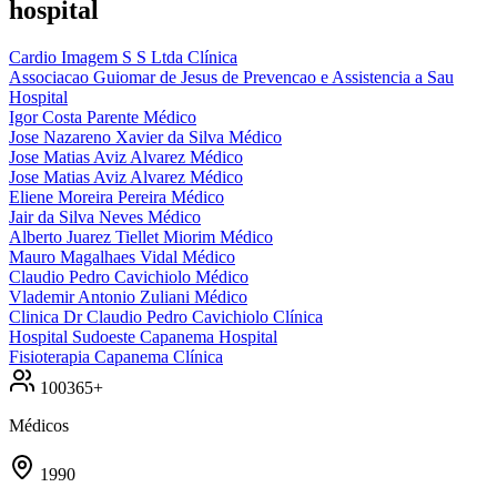
hospital
Cardio Imagem S S Ltda
Clínica
Associacao Guiomar de Jesus de Prevencao e Assistencia a Sau
Hospital
Igor Costa Parente
Médico
Jose Nazareno Xavier da Silva
Médico
Jose Matias Aviz Alvarez
Médico
Jose Matias Aviz Alvarez
Médico
Eliene Moreira Pereira
Médico
Jair da Silva Neves
Médico
Alberto Juarez Tiellet Miorim
Médico
Mauro Magalhaes Vidal
Médico
Claudio Pedro Cavichiolo
Médico
Vlademir Antonio Zuliani
Médico
Clinica Dr Claudio Pedro Cavichiolo
Clínica
Hospital Sudoeste Capanema
Hospital
Fisioterapia Capanema
Clínica
100365+
Médicos
1990