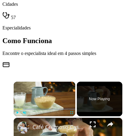
Cidades
57
Especialidades
Como Funciona
Encontre o especialista ideal em 4 passos simples
×
Now Playing
×
Play
Unmute
Fullscreen
Café Cremoso Caseiro