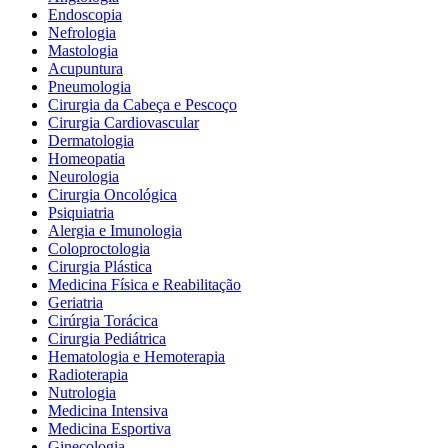
Endoscopia
Nefrologia
Mastologia
Acupuntura
Pneumologia
Cirurgia da Cabeça e Pescoço
Cirurgia Cardiovascular
Dermatologia
Homeopatia
Neurologia
Cirurgia Oncológica
Psiquiatria
Alergia e Imunologia
Coloproctologia
Cirurgia Plástica
Medicina Física e Reabilitação
Geriatria
Cirúrgia Torácica
Cirurgia Pediátrica
Hematologia e Hemoterapia
Radioterapia
Nutrologia
Medicina Intensiva
Medicina Esportiva
Ginecologia