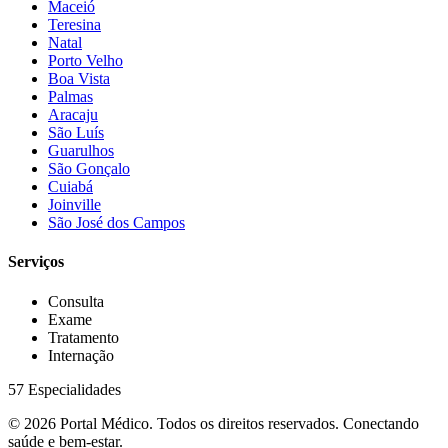
Maceió
Teresina
Natal
Porto Velho
Boa Vista
Palmas
Aracaju
São Luís
Guarulhos
São Gonçalo
Cuiabá
Joinville
São José dos Campos
Serviços
Consulta
Exame
Tratamento
Internação
57 Especialidades
© 2026 Portal Médico. Todos os direitos reservados. Conectando
saúde e bem-estar.