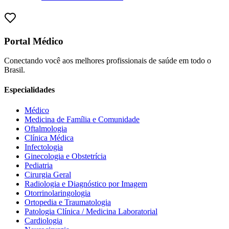
Portal Médico
Conectando você aos melhores profissionais de saúde em todo o
Brasil.
Especialidades
Médico
Medicina de Família e Comunidade
Oftalmologia
Clínica Médica
Infectologia
Ginecologia e Obstetrícia
Pediatria
Cirurgia Geral
Radiologia e Diagnóstico por Imagem
Otorrinolaringologia
Ortopedia e Traumatologia
Patologia Clínica / Medicina Laboratorial
Cardiologia