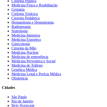
Cirurgia Plástica
Medicina Física e Reabilitação
Geriatria
Cirúrgia Torácica
Cirurgia Pediátrica
Hematologia e Hemoterapia
Radioterapia
Nutrologia
Medicina Intensiva
Medicina Esportiva
Ginecologia
Cirurgia da Mão
Medicina Nuclear
Medicina de emergência
Medicina Preventiva e Social
Medicina de Tráfego
Genética Médica
Medicina Legal e Perícia Médica
Obstetrícia
Cidades
São Paulo
Rio de Janeiro
Belo Horizonte