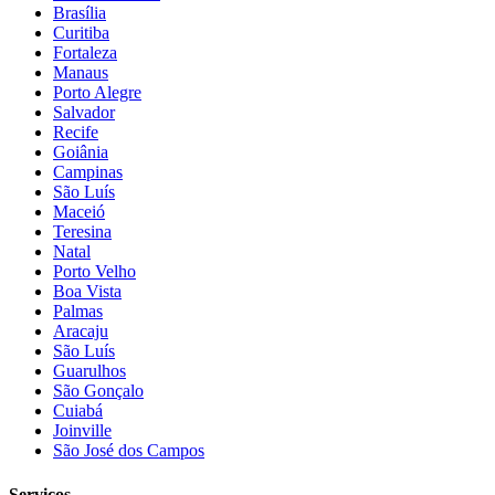
Brasília
Curitiba
Fortaleza
Manaus
Porto Alegre
Salvador
Recife
Goiânia
Campinas
São Luís
Maceió
Teresina
Natal
Porto Velho
Boa Vista
Palmas
Aracaju
São Luís
Guarulhos
São Gonçalo
Cuiabá
Joinville
São José dos Campos
Serviços