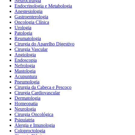
Neurocirurgia
Endocrinologia e Metabologia
Anestesiologia
Gastroenterologia
Oncologia Clínica
Urologia
Patologia
Reumatologia
Cirurgia do Aparelho Digestivo
Cirurgia Vascular
Angiologia
Endoscopia
Nefrologia
Mastologia
Acupuntura
Pneumologia
Cirurgia da Cabeça e Pescoço
Cirurgia Cardiovascular
Dermatologia
Homeopatia
Neurologia
Cirurgia Oncológica
Psiquiatria
Alergia e Imunologia
Coloproctologia