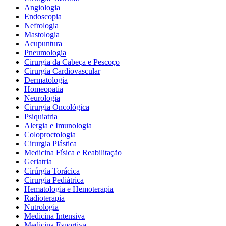
Angiologia
Endoscopia
Nefrologia
Mastologia
Acupuntura
Pneumologia
Cirurgia da Cabeça e Pescoço
Cirurgia Cardiovascular
Dermatologia
Homeopatia
Neurologia
Cirurgia Oncológica
Psiquiatria
Alergia e Imunologia
Coloproctologia
Cirurgia Plástica
Medicina Física e Reabilitação
Geriatria
Cirúrgia Torácica
Cirurgia Pediátrica
Hematologia e Hemoterapia
Radioterapia
Nutrologia
Medicina Intensiva
Medicina Esportiva