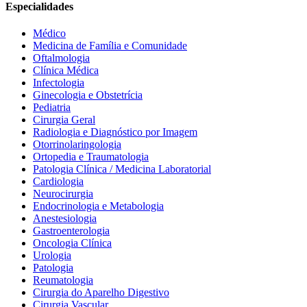
Especialidades
Médico
Medicina de Família e Comunidade
Oftalmologia
Clínica Médica
Infectologia
Ginecologia e Obstetrícia
Pediatria
Cirurgia Geral
Radiologia e Diagnóstico por Imagem
Otorrinolaringologia
Ortopedia e Traumatologia
Patologia Clínica / Medicina Laboratorial
Cardiologia
Neurocirurgia
Endocrinologia e Metabologia
Anestesiologia
Gastroenterologia
Oncologia Clínica
Urologia
Patologia
Reumatologia
Cirurgia do Aparelho Digestivo
Cirurgia Vascular