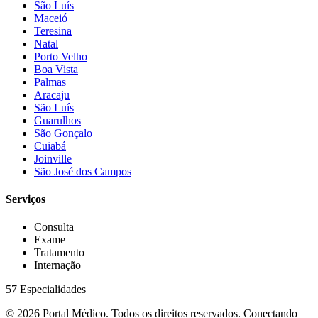
São Luís
Maceió
Teresina
Natal
Porto Velho
Boa Vista
Palmas
Aracaju
São Luís
Guarulhos
São Gonçalo
Cuiabá
Joinville
São José dos Campos
Serviços
Consulta
Exame
Tratamento
Internação
57 Especialidades
© 2026 Portal Médico. Todos os direitos reservados. Conectando