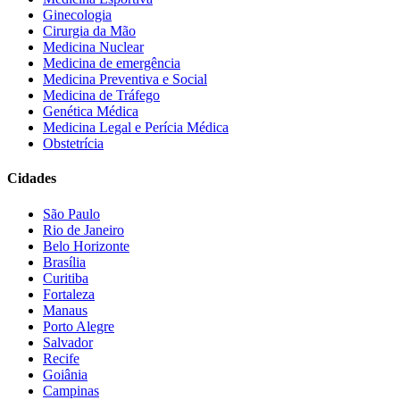
Ginecologia
Cirurgia da Mão
Medicina Nuclear
Medicina de emergência
Medicina Preventiva e Social
Medicina de Tráfego
Genética Médica
Medicina Legal e Perícia Médica
Obstetrícia
Cidades
São Paulo
Rio de Janeiro
Belo Horizonte
Brasília
Curitiba
Fortaleza
Manaus
Porto Alegre
Salvador
Recife
Goiânia
Campinas