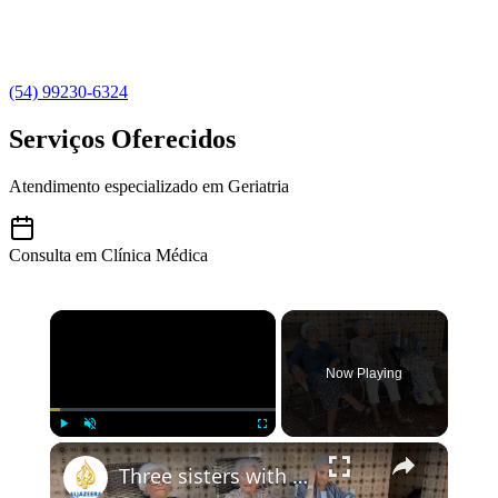
(54) 99230-6324
Serviços Oferecidos
Atendimento especializado em Geriatria
Consulta em Clínica Médica
×
Now Playing
×
Play
Unmute
Fullscreen
Three sisters with combined age of 316 discuss the secrets to life