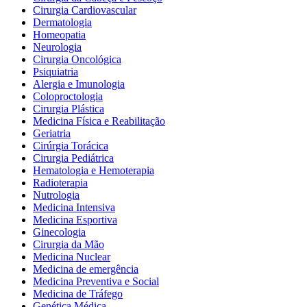
Cirurgia Cardiovascular
Dermatologia
Homeopatia
Neurologia
Cirurgia Oncológica
Psiquiatria
Alergia e Imunologia
Coloproctologia
Cirurgia Plástica
Medicina Física e Reabilitação
Geriatria
Cirúrgia Torácica
Cirurgia Pediátrica
Hematologia e Hemoterapia
Radioterapia
Nutrologia
Medicina Intensiva
Medicina Esportiva
Ginecologia
Cirurgia da Mão
Medicina Nuclear
Medicina de emergência
Medicina Preventiva e Social
Medicina de Tráfego
Genética Médica