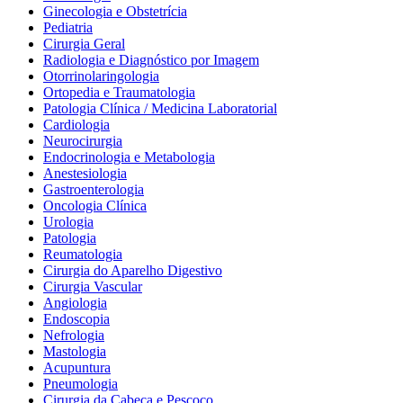
Ginecologia e Obstetrícia
Pediatria
Cirurgia Geral
Radiologia e Diagnóstico por Imagem
Otorrinolaringologia
Ortopedia e Traumatologia
Patologia Clínica / Medicina Laboratorial
Cardiologia
Neurocirurgia
Endocrinologia e Metabologia
Anestesiologia
Gastroenterologia
Oncologia Clínica
Urologia
Patologia
Reumatologia
Cirurgia do Aparelho Digestivo
Cirurgia Vascular
Angiologia
Endoscopia
Nefrologia
Mastologia
Acupuntura
Pneumologia
Cirurgia da Cabeça e Pescoço