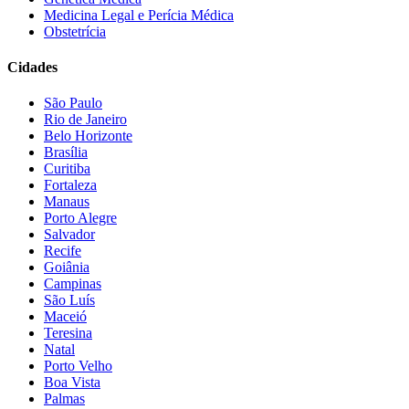
Medicina Legal e Perícia Médica
Obstetrícia
Cidades
São Paulo
Rio de Janeiro
Belo Horizonte
Brasília
Curitiba
Fortaleza
Manaus
Porto Alegre
Salvador
Recife
Goiânia
Campinas
São Luís
Maceió
Teresina
Natal
Porto Velho
Boa Vista
Palmas