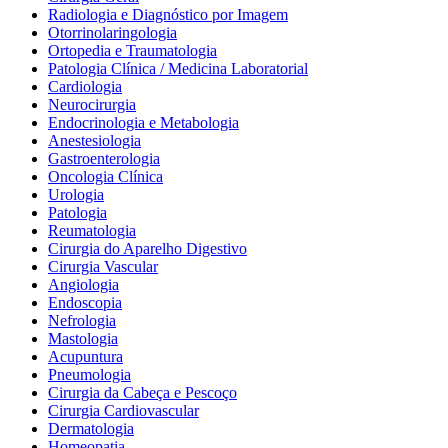
Radiologia e Diagnóstico por Imagem
Otorrinolaringologia
Ortopedia e Traumatologia
Patologia Clínica / Medicina Laboratorial
Cardiologia
Neurocirurgia
Endocrinologia e Metabologia
Anestesiologia
Gastroenterologia
Oncologia Clínica
Urologia
Patologia
Reumatologia
Cirurgia do Aparelho Digestivo
Cirurgia Vascular
Angiologia
Endoscopia
Nefrologia
Mastologia
Acupuntura
Pneumologia
Cirurgia da Cabeça e Pescoço
Cirurgia Cardiovascular
Dermatologia
Homeopatia