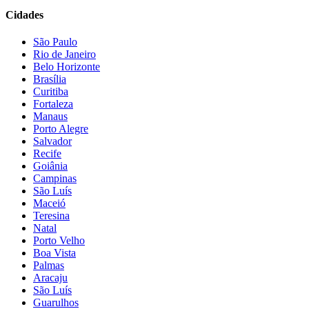
Cidades
São Paulo
Rio de Janeiro
Belo Horizonte
Brasília
Curitiba
Fortaleza
Manaus
Porto Alegre
Salvador
Recife
Goiânia
Campinas
São Luís
Maceió
Teresina
Natal
Porto Velho
Boa Vista
Palmas
Aracaju
São Luís
Guarulhos