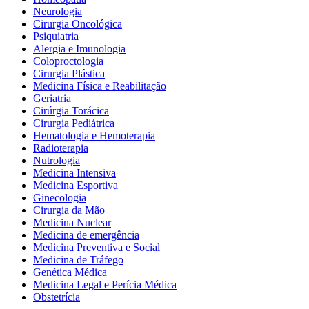
Neurologia
Cirurgia Oncológica
Psiquiatria
Alergia e Imunologia
Coloproctologia
Cirurgia Plástica
Medicina Física e Reabilitação
Geriatria
Cirúrgia Torácica
Cirurgia Pediátrica
Hematologia e Hemoterapia
Radioterapia
Nutrologia
Medicina Intensiva
Medicina Esportiva
Ginecologia
Cirurgia da Mão
Medicina Nuclear
Medicina de emergência
Medicina Preventiva e Social
Medicina de Tráfego
Genética Médica
Medicina Legal e Perícia Médica
Obstetrícia