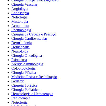
Cirurgia do Aparelho Digestivo
Cirurgia Vascular
Angiologia
Endoscopia
Nefrologia
Mastologia
Acupuntura
Pneumologia
Cirurgia da Cabeça e Pescoço
Cirurgia Cardiovascular
Dermatologia
Homeopatia
Neurologia
Cirurgia Oncológica
Psiquiatria
Alergia e Imunologia
Coloproctologia
Cirurgia Plástica
Medicina Física e Reabilitação
Geriatria
Cirúrgia Torácica
Cirurgia Pediátrica
Hematologia e Hemoterapia
Radioterapia
Nutrologia