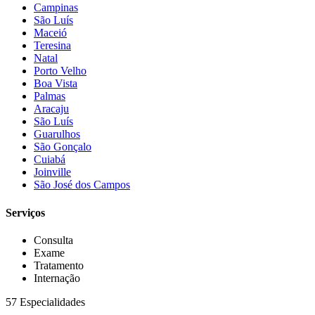
Campinas
São Luís
Maceió
Teresina
Natal
Porto Velho
Boa Vista
Palmas
Aracaju
São Luís
Guarulhos
São Gonçalo
Cuiabá
Joinville
São José dos Campos
Serviços
Consulta
Exame
Tratamento
Internação
57 Especialidades