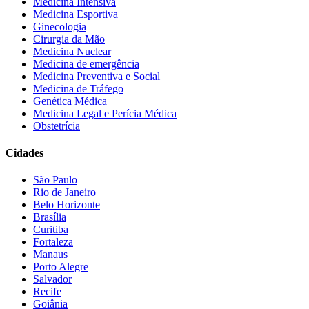
Medicina Intensiva
Medicina Esportiva
Ginecologia
Cirurgia da Mão
Medicina Nuclear
Medicina de emergência
Medicina Preventiva e Social
Medicina de Tráfego
Genética Médica
Medicina Legal e Perícia Médica
Obstetrícia
Cidades
São Paulo
Rio de Janeiro
Belo Horizonte
Brasília
Curitiba
Fortaleza
Manaus
Porto Alegre
Salvador
Recife
Goiânia