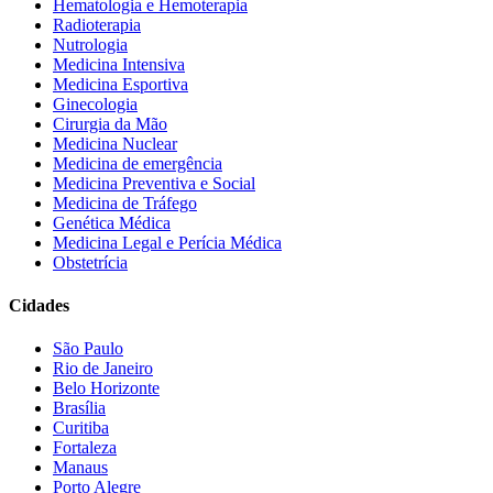
Hematologia e Hemoterapia
Radioterapia
Nutrologia
Medicina Intensiva
Medicina Esportiva
Ginecologia
Cirurgia da Mão
Medicina Nuclear
Medicina de emergência
Medicina Preventiva e Social
Medicina de Tráfego
Genética Médica
Medicina Legal e Perícia Médica
Obstetrícia
Cidades
São Paulo
Rio de Janeiro
Belo Horizonte
Brasília
Curitiba
Fortaleza
Manaus
Porto Alegre