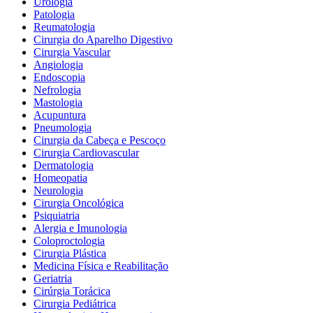
Urologia
Patologia
Reumatologia
Cirurgia do Aparelho Digestivo
Cirurgia Vascular
Angiologia
Endoscopia
Nefrologia
Mastologia
Acupuntura
Pneumologia
Cirurgia da Cabeça e Pescoço
Cirurgia Cardiovascular
Dermatologia
Homeopatia
Neurologia
Cirurgia Oncológica
Psiquiatria
Alergia e Imunologia
Coloproctologia
Cirurgia Plástica
Medicina Física e Reabilitação
Geriatria
Cirúrgia Torácica
Cirurgia Pediátrica