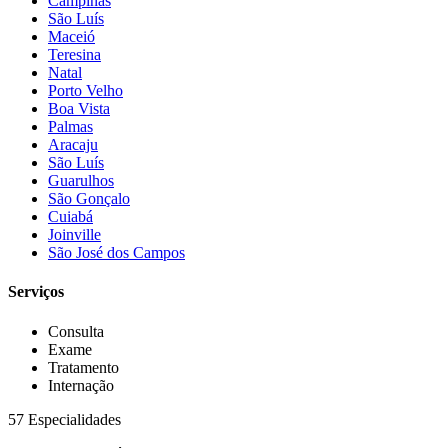
Campinas
São Luís
Maceió
Teresina
Natal
Porto Velho
Boa Vista
Palmas
Aracaju
São Luís
Guarulhos
São Gonçalo
Cuiabá
Joinville
São José dos Campos
Serviços
Consulta
Exame
Tratamento
Internação
57 Especialidades