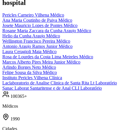
hospital
Pericles Carneiro Vilhena
Médico
Ana Maria Coutinho de Paiva
Médico
Josete Mauricio Lopes de Pontes
Médico
Rosane Maria Zaccara da Cunha Araujo
Médico
Helio da Cunha Araujo
Médico
Wellington Francisco Pereira
Médico
Antonio Araujo Ramos Junior
Médico
Laura Ceragioli Maia
Médico
Rosa de Lourdes da Costa Lima Meireles
Médico
Marcos Alberto Pires Meira Junior
Médico
Arlindo Borges Neto
Médico
Felipe Sousa da Silva
Médico
Instituto Pericles Vilhena
Clínica
Laclaboratorio de Analise Clinica de Santa Rita Lt
Laboratório
Sanac Laborat Santaritense e de Anal CLI
Laboratório
100365+
Médicos
1990
Cidades