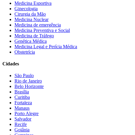
Medicina Esportiva
Ginecologia
Cirurgia da Mão
Medicina Nuclear
Medicina de emergência
Medicina Preventiva e Social
Medicina de Tráfego
Genética Médica
Medicina Legal e Perícia Médica
Obstetrícia
Cidades
São Paulo
Rio de Janeiro
Belo Horizonte
Brasília
Curitiba
Fortaleza
Manaus
Porto Alegre
Salvador
Recife
Goiânia