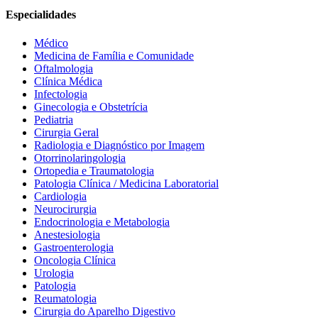
Especialidades
Médico
Medicina de Família e Comunidade
Oftalmologia
Clínica Médica
Infectologia
Ginecologia e Obstetrícia
Pediatria
Cirurgia Geral
Radiologia e Diagnóstico por Imagem
Otorrinolaringologia
Ortopedia e Traumatologia
Patologia Clínica / Medicina Laboratorial
Cardiologia
Neurocirurgia
Endocrinologia e Metabologia
Anestesiologia
Gastroenterologia
Oncologia Clínica
Urologia
Patologia
Reumatologia
Cirurgia do Aparelho Digestivo