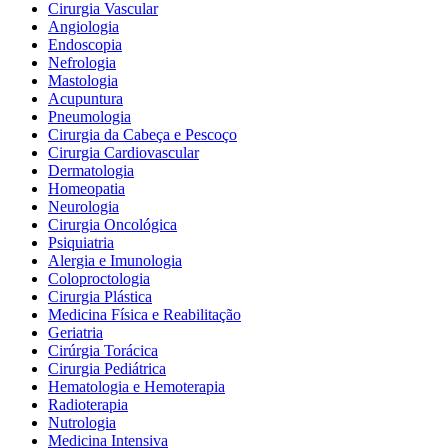
Cirurgia Vascular
Angiologia
Endoscopia
Nefrologia
Mastologia
Acupuntura
Pneumologia
Cirurgia da Cabeça e Pescoço
Cirurgia Cardiovascular
Dermatologia
Homeopatia
Neurologia
Cirurgia Oncológica
Psiquiatria
Alergia e Imunologia
Coloproctologia
Cirurgia Plástica
Medicina Física e Reabilitação
Geriatria
Cirúrgia Torácica
Cirurgia Pediátrica
Hematologia e Hemoterapia
Radioterapia
Nutrologia
Medicina Intensiva