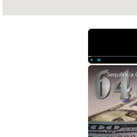
Play
Unmute
Sequência 