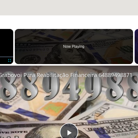
×
Now Playing
Fullscreen
Grabovoi Para Reabilitação Financeira 64889498871