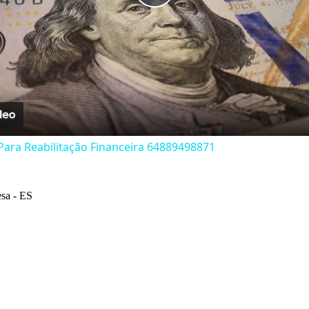
Play
Video
ara Reabilitação Financeira 64889498871
a - ES