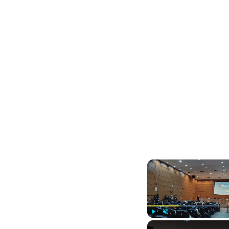
Play
Unmute