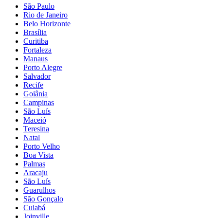
São Paulo
Rio de Janeiro
Belo Horizonte
Brasília
Curitiba
Fortaleza
Manaus
Porto Alegre
Salvador
Recife
Goiânia
Campinas
São Luís
Maceió
Teresina
Natal
Porto Velho
Boa Vista
Palmas
Aracaju
São Luís
Guarulhos
São Gonçalo
Cuiabá
Joinville