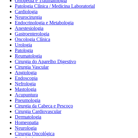
Ortopedia e Traumatologia
Patologia Clínica / Medicina Laboratorial
Cardiologia
Neurocirurgia
Endocrinologia e Metabologia
Anestesiologia
Gastroenterologia
Oncologia Clínica
Urologia
Patologia
Reumatologia
Cirurgia do Aparelho Digestivo
Cirurgia Vascular
Angiologia
Endoscopia
Nefrologia
Mastologia
Acupuntura
Pneumologia
Cirurgia da Cabeça e Pescoço
Cirurgia Cardiovascular
Dermatologia
Homeopatia
Neurologia
Cirurgia Oncológica