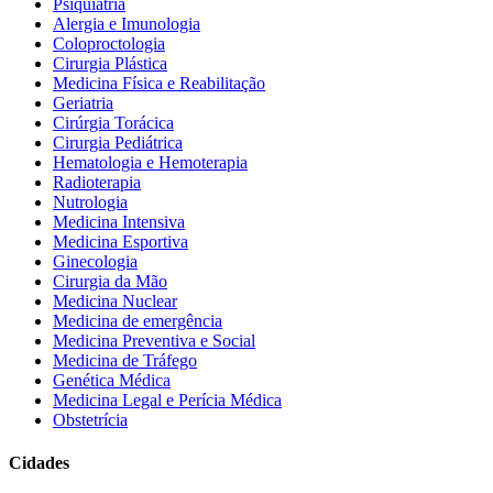
Psiquiatria
Alergia e Imunologia
Coloproctologia
Cirurgia Plástica
Medicina Física e Reabilitação
Geriatria
Cirúrgia Torácica
Cirurgia Pediátrica
Hematologia e Hemoterapia
Radioterapia
Nutrologia
Medicina Intensiva
Medicina Esportiva
Ginecologia
Cirurgia da Mão
Medicina Nuclear
Medicina de emergência
Medicina Preventiva e Social
Medicina de Tráfego
Genética Médica
Medicina Legal e Perícia Médica
Obstetrícia
Cidades