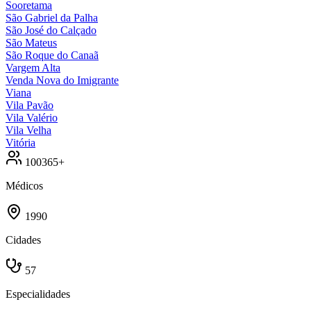
Sooretama
São Gabriel da Palha
São José do Calçado
São Mateus
São Roque do Canaã
Vargem Alta
Venda Nova do Imigrante
Viana
Vila Pavão
Vila Valério
Vila Velha
Vitória
100365+
Médicos
1990
Cidades
57
Especialidades