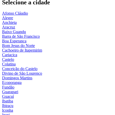
Selecione a cidade
Afonso Cláudio
Alegre
Anchieta
Aracruz
Baixo Guandu
Barra de São Francisco
Boa Esperança
Bom Jesus do Norte
Cachoeiro de Itapemirim
Cariacica
Castelo
Colatina
Conceição do Castelo
Divino de São Lourenço
Domingos Martins
Ecoporanga
Fundão
Guarapari
Guaçuí
Ibatiba
Ibiraçu
Iconha
Irupi