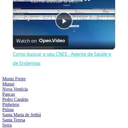
Como buscar o seu CNES - Agente de Saúde e de Endemias
Play
Watch on
Video
Como buscar o seu CNES - Agente de Saúde e
de Endemias
Muniz Freire
Muqui
Nova Venécia
Pancas
Pedro Canário
Pinheiros
Piúma
Santa Maria de Jetibá
Santa Teresa
Serra