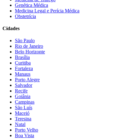
Genética Médica
Medicina Legal e Perícia Médica
Obstetrícia
Cidades
São Paulo
Rio de Janeiro
Belo Horizonte
Brasília
Curitiba
Fortaleza
Manaus
Porto Alegre
Salvador
Recife
Goiânia
Campinas
São Luís
Maceió
Teresina
Natal
Porto Velho
Boa Vista