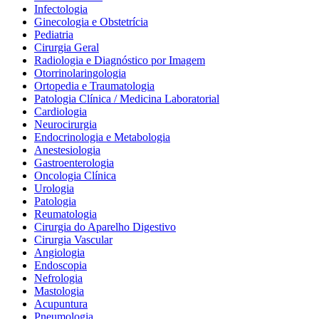
Infectologia
Ginecologia e Obstetrícia
Pediatria
Cirurgia Geral
Radiologia e Diagnóstico por Imagem
Otorrinolaringologia
Ortopedia e Traumatologia
Patologia Clínica / Medicina Laboratorial
Cardiologia
Neurocirurgia
Endocrinologia e Metabologia
Anestesiologia
Gastroenterologia
Oncologia Clínica
Urologia
Patologia
Reumatologia
Cirurgia do Aparelho Digestivo
Cirurgia Vascular
Angiologia
Endoscopia
Nefrologia
Mastologia
Acupuntura
Pneumologia