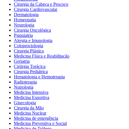
Cirurgia da Cabeça e Pescoço
Cirurgia Cardiovascular
Dermatologia
Homeopatia
Neurologia
Cirurgia Oncológica
Psiquiatria
Alergia e Imunologia
Coloproctologia
Cirurgia Plástica
Medicina Física e Reabilitação
Geriatria
Cirúrgia Torácica
Cirurgia Pediátrica
Hematologia e Hemoterapia
Radioterapia
Nutrologia
Medicina Intensiva
Medicina Esportiva
Ginecologia
Cirurgia da Mão
Medicina Nuclear
Medicina de emergência
Medicina Preventiva e Social
Medicina de Tráfego