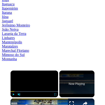
Itaguaçu
Itapemirim
Itarana
Iúna
Jaguaré
Jerônimo Monteiro
João Neiva
Laranja da Terra
Linhares
Mantenópolis
Marataízes
Marechal Floriano
Mimoso do Sul
Montanha
×
Now Playing
×
Play
Unmute
Fullscreen